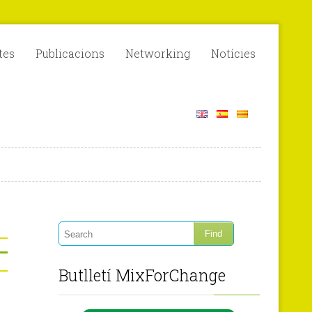
tes
Publicacions
Networking
Notícies
Butlletí MixForChange