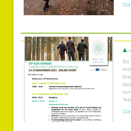
Con
a
Els
est
Sem
lín
nov
“Ad
Con