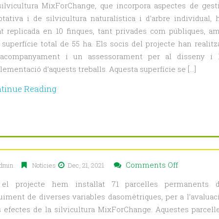
silvicultura MixForChange, que incorpora aspectes de gest
de
tativa i de silvicultura naturalística i d’arbre individual, 
la
at replicada en 10 finques, tant privades com públiques, a
silvicultur
superfície total de 55 ha. Els socis del projecte han realitz
MixForCh
acompanyament i un assessorament per al disseny i 
en
ementació d’aquests treballs. Aquesta superfície se […]
55
hectàrees
tinue Reading
on
Comments Off
dmin
Notícies
Dec, 21, 2021
Informe
el projecte hem instal·lat 71 parcel·les permanents 
amb
uiment de diverses variables dasomètriques, per a l’avaluac
les
s efectes de la silvicultura MixForChange. Aquestes parcel·l
conclusion