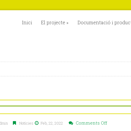
Inici
El projecte
»
Documentació i produc
on
Comments Off
dmin
Notícies
Feb, 22, 2022
Replicació