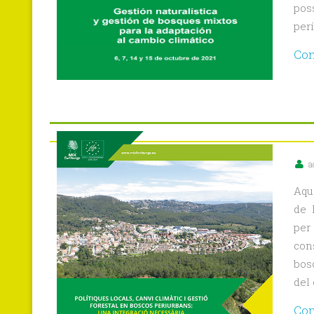
pos
perí
Con
a
Aqu
de 
per
con
bos
del 
Con