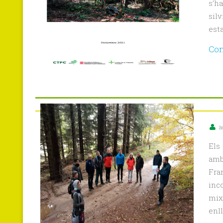
s’h
silv
esta
Con
a
Els
amb 
Fra
inc
mix
enll