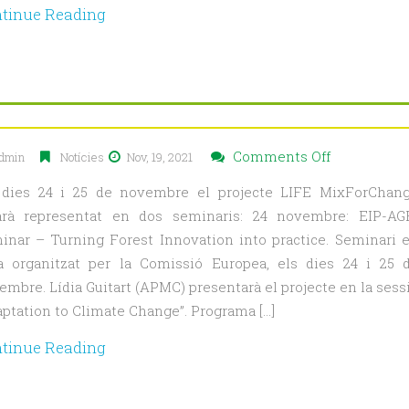
–
tinue Reading
LIFE
MixForCha
a
Occitanie
(França),
octubre
on
Comments Off
dmin
Notícies
Nov, 19, 2021
202
Participaci
 dies 24 i 25 de novembre el projecte LIFE MixForChan
del
arà representat en dos seminaris: 24 novembre: EIP-AG
MixForCha
inar – Turning Forest Innovation into practice. Seminari 
en
ia organitzat per la Comissió Europea, els dies 24 i 25 
dos
embre. Lídia Guitart (APMC) presentarà el projecte en la sess
seminaris
aptation to Climate Change”. Programa […]
(24
i
tinue Reading
25
de
novembre