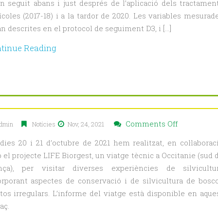
an seguit abans i just després de l’aplicació dels tractamen
del
ícoles (2017-18) i a la tardor de 2020. Les variables mesurad
seguiment
n descrites en el protocol de seguiment D3, i […]
dasomètric
de
tinue Reading
la
silvicultura
MixForCha
on
Comments Off
dmin
Notícies
Nov, 24, 2021
Informe
 dies 20 i 21 d’octubre de 2021 hem realitzat, en col·laborac
tècnic
el projecte LIFE Biorgest, un viatge tècnic a Occitanie (sud 
del
nça), per visitar diverses experiències de silvicultu
viatge
orporant aspectes de conservació i de silvicultura de bosc
combinat
tos irregulars. L’informe del viatge està disponible en aque
LIFE
aç.
Biorgest