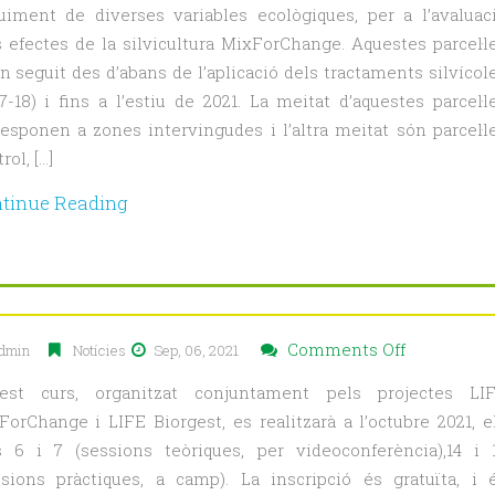
uiment de diverses variables ecològiques, per a l’avaluac
s efectes de la silvicultura MixForChange. Aquestes parcel·l
clusions
n seguit des d’abans de l’aplicació dels tractaments silvícol
7-18) i fins a l’estiu de 2021. La meitat d’aquestes parcel·l
uiment
responen a zones intervingudes i l’altra meitat són parcel·l
lògic
rol, […]
tinue Reading
icultura
ForChange
on
Comments Off
dmin
Notícies
Sep, 06, 2021
Oberta
est curs, organitzat conjuntament pels projectes LI
la
ForChange i LIFE Biorgest, es realitzarà a l’octubre 2021, e
inscripció
s 6 i 7 (sessions teòriques, per videoconferència),14 i 
al
ssions pràctiques, a camp). La inscripció és gratuïta, i 
Curs