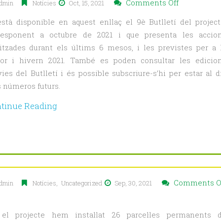
on
Comments Off
dmin
Notícies
Oct, 15, 2021
Ja
està disponible en aquest enllaç el 9è Butlletí del project
està
responent a octubre de 2021 i que presenta les accio
disponible
litzades durant els últims 6 mesos, i les previstes per a 
el
dor i hivern 2021. També es poden consultar les edicio
10è
ies del Butlletí i és possible subscriure-s’hi per estar al d
butlletí
s números futurs.
MixForCha
tinue Reading
Comments O
dmin
Notícies
,
Uncategorized
Sep, 30, 2021
orme
el projecte hem instal·lat 26 parcel·les permanents 
b