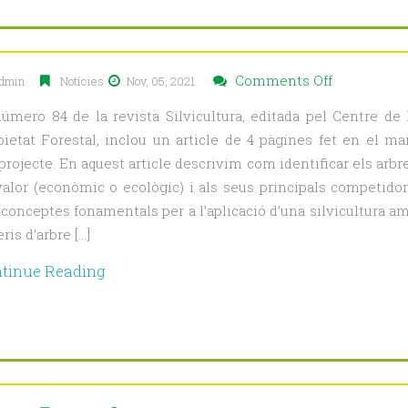
2021)
on
Comments Off
dmin
Notícies
Nov, 05, 2021
Article
número 84 de la revista Silvicultura, editada pel Centre de 
sobre
pietat Forestal, inclou un article de 4 pàgines fet en el ma
gestió
projecte. En aquest article descrivim com identificar els arbr
forestal
valor (econòmic o ecològic) i als seus principals competidor
amb
 conceptes fonamentals per a l’aplicació d’una silvicultura a
criteris
eris d’arbre […]
d’arbre
individual
tinue Reading
en
la
revista
“Silvicultur