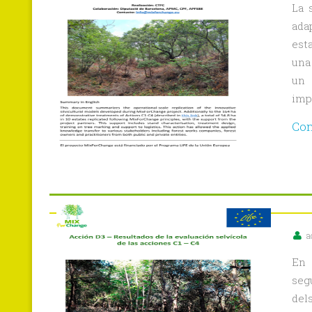
La 
adap
est
una 
un 
impl
Con
a
En 
seg
del