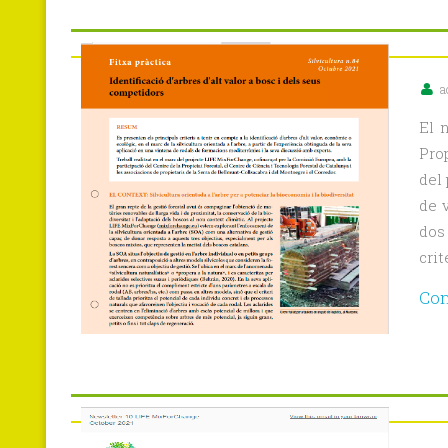
a
El 
Pro
del 
de 
dos
crit
Con