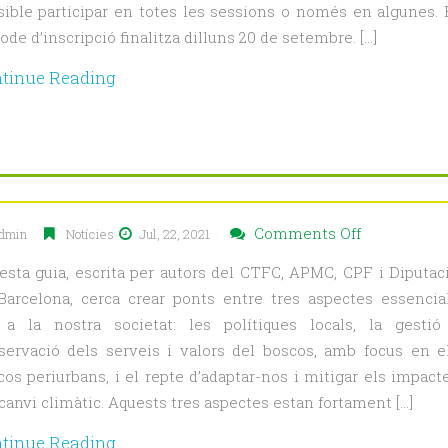
sible participar en totes les sessions o només en algunes. 
d’Especiali
ode d’inscripció finalitza dilluns 20 de setembre. […]
en
Gestió
tinue Reading
forestal
naturalísti
i
Gestió
de
boscos
on
Comments Off
dmin
Notícies
Jul, 22, 2021
mixtos
Publicada
per
esta guia, escrita per autors del CTFC, APMC, CPF i Diputac
la
a
Barcelona, cerca crear ponts entre tres aspectes essencia
guia
l’adaptació
 a la nostra societat: les polítiques locals, la gestió
“Polítiques
al
servació dels serveis i valors del boscos, amb focus en e
locals,
canvi
cos periurbans, i el repte d’adaptar-nos i mitigar els impact
canvi
climàtic
canvi climàtic. Aquests tres aspectes estan fortament […]
climàtic
i
tinue Reading