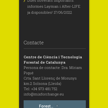
Dues novetats importants:
informes Layman i After-LIFE
ja disponibles!
17/06/2022
Contacte
Centre de Ciència i Tecnologia
Forestal de Catalunya
Persona de contacte: Dra. Míriam
Piqué
Crta. Sant Llorenç de Morunys
km.2 Solsona (Lleida)
Tel: +34 973 481 752
info@mixforchange.eu