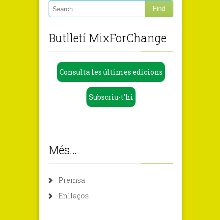
Butlletí MixForChange
Consulta les últimes edicions
Subscriu-t'hi
Més…
Premsa
Enllaços