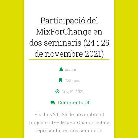
Participació del
MixForChange en
dos seminaris (24 i 25
de novembre 2021)
admin
Notícies
Nov, 19, 2021
on
Comments Off
Participació
Els dies 24 i 25 de novembre el
del
projecte LIFE MixForChange estarà
MixForChange
representat en dos seminaris:
en