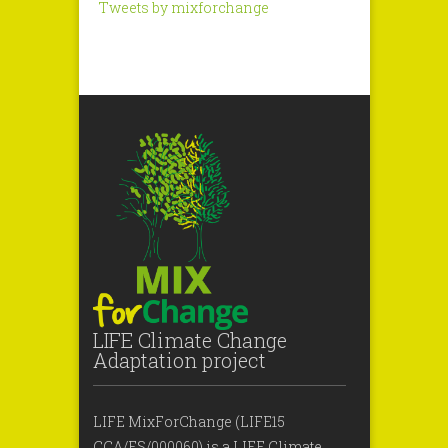
Tweets by mixforchange
LIFE Climate Change
Adaptation project
LIFE MixForChange (LIFE15
CCA/ES/000060) is a LIFE Climate