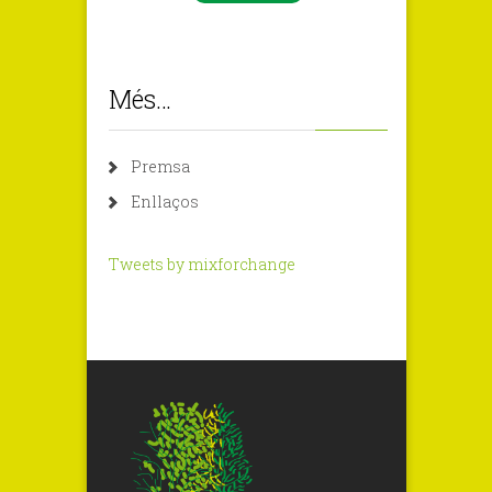
Més…
Premsa
Enllaços
Tweets by mixforchange