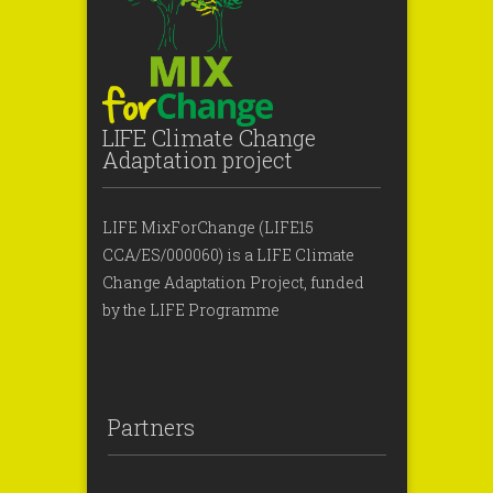
LIFE Climate Change
Adaptation project
LIFE MixForChange (LIFE15
CCA/ES/000060) is a LIFE Climate
Change Adaptation Project, funded
by the LIFE Programme
Partners