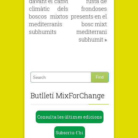
davant el canvi
fusta de
climàtic dels
frondoses
boscos mixtos
presents en el
mediterranis
bosc mixt
subhumits
mediterrani
subhumit
»
Butlletí MixForChange
Consulta les últimes edicions
Subscriu-t'hi