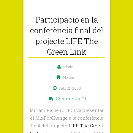
Participació en la
conferència final del
projecte LIFE The
Green Link
admin
Notícies
Feb, 21, 2020
on
Comments Off
Participació
Míriam Piqué (CTFC) va presentar
en
el MixForChange a la conferència
la
final del projecte
LIFE The Green
conferència