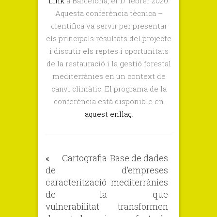
Link
a Barcelona, el 17 febrer 2020.
final
Aquesta conferència tècnica –
del
científica va servir per presentar
projecte
els principals resultats del projecte
LIFE
i discutir els reptes i oportunitats
The
de la restauració i la gestió forestal
Green
mediterrànies en un context de
Link
canvi climàtic. El programa de la
conferència està disponible en
aquest enllaç
.
«
Cartografia
Base de dades
de
d’empreses
caracterització
mediterrànies
de la
que
vulnerabilitat
transformen