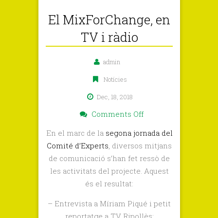
El MixForChange, en
TV i ràdio
admin
Notícies
Dec, 18, 2018
on
Comments Off
El
En el marc de la
segona jornada del
MixForChange,
Comité d’Experts
, diversos mitjans
en
de comunicació s’han fet ressò de
TV
les activitats del projecte. Aquest
i
és el resultat:
ràdio
– Entrevista a Míriam Piqué i petit
reportatge a TV Ripollès: