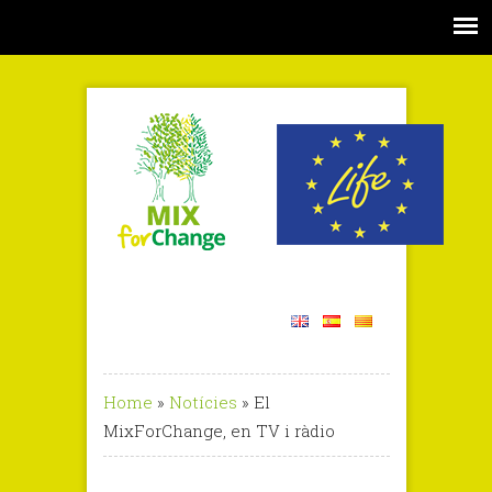
Home
»
Notícies
»
El
MixForChange, en TV i ràdio