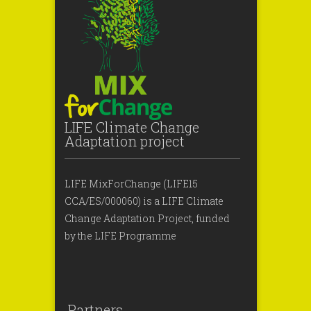
LIFE Climate Change
Adaptation project
LIFE MixForChange (LIFE15
CCA/ES/000060) is a LIFE Climate
Change Adaptation Project, funded
by the LIFE Programme
Partners