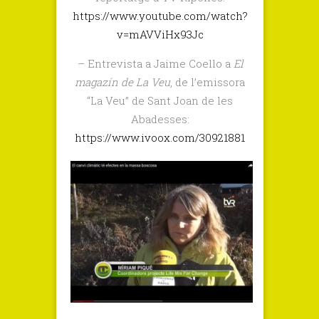
https://www.youtube.com/watch?
v=mAVViHx93Jc
– Entrevista a Jaime Coello a
El
magazín de La Veu
, de l’emissora
“La Veu” de Sant Joan de les
Abadesses:
https://www.ivoox.com/30921881