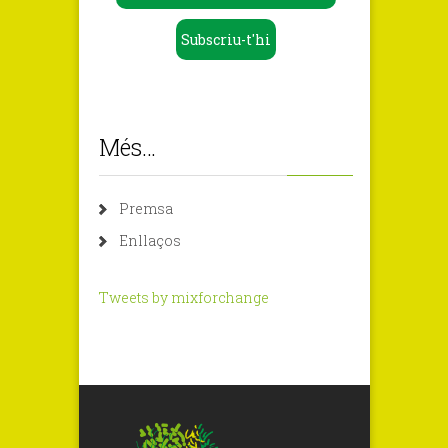
Subscriu-t'hi
Més…
Premsa
Enllaços
Tweets by mixforchange