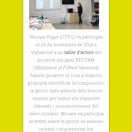
del
projecte
REFORM
(REsilience
of
Míriam Piqué (CTFC) va participar
FORest
el 20 de novembre de 2019 a
Mixtures)
Valladolid a un
taller d’actors
del
projecte europeu REFORM
(
REsilience of FORest Mixtures
).
Aquest projecte té com a objectiu
principal identificar la composició i
la gestió més adients dels boscos
mixtes per reduir els impactes
naturals i socioeconòmics del
canvi climàtic. Míriam va participar
al debat sobre la gestió de masses
mixtes i va presentar les