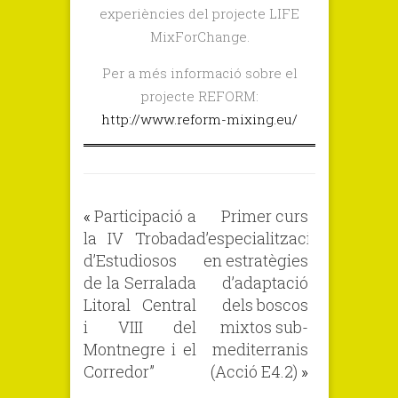
experiències del projecte LIFE
MixForChange.
Per a més informació sobre el
projecte REFORM:
http://www.reform-mixing.eu/
«
Participació a
Primer curs
la IV Trobada
d’especialització
d’Estudiosos
en estratègies
de la Serralada
d’adaptació
Litoral Central
dels boscos
i VIII del
mixtos sub-
Montnegre i el
mediterranis
Corredor”
(Acció E4.2)
»