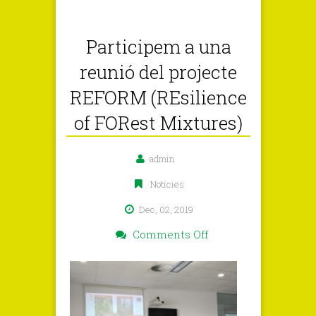
Participem a una
reunió del projecte
REFORM (REsilience
of FORest Mixtures)
admin
Notícies
Dec, 02, 2019
on
Comments Off
Participem
a
una
reunió