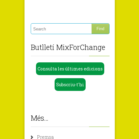
Butlletí MixForChange
Consulta les últimes edicions
Subscriu-t'hi
Més…
Premsa