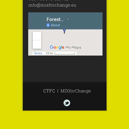
info@mixforchange.eu
CTFC
|
MIXforChange