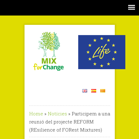
Home
»
Notícies
»
Participem a una
reunió del projecte REFORM
(REsilience of FORest Mixtures)