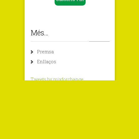
Més…
Premsa
Enllaços
Tweets by mixforchange