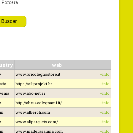
Pomera
Buscar
untry
web
y
www.bricolegnostore.it
+info
atia
https://a2iprojekt.hr
+info
venia
www.abc-net.si
+info
y
http://abruzzolegnami.it/
+info
in
www.alberch.com
+info
y
www.aliparquets.com/
+info
in
www.maderasalima.com
+info