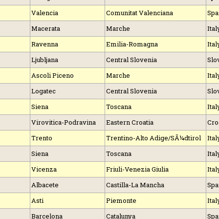
Valencia
Comunitat Valenciana
Spa
Macerata
Marche
Ital
Ravenna
Emilia-Romagna
Ital
Ljubljana
Central Slovenia
Slo
Ascoli Piceno
Marche
Ital
Logatec
Central Slovenia
Slo
Siena
Toscana
Ital
Virovitica-Podravina
Eastern Croatia
Cro
Trento
Trentino-Alto Adige/SÃ¼dtirol
Ital
Siena
Toscana
Ital
Vicenza
Friuli-Venezia Giulia
Ital
Albacete
Castilla-La Mancha
Spa
Asti
Piemonte
Ital
Barcelona
Catalunya
Spa