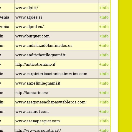
y
www.alpi.it/
+info
venia
www.alples.si
+info
venia
www.alpod.eu/
+info
in
www.burguet.com
+info
in
www.andaluzadelaminados.es
+info
y
www.andrighettilegnami.it
+info
y
http://anticotrentino.it
+info
in
www.carpinteriaantoniojaimerios.com
+info
y
www.anzelinilegnami.it
+info
in
http://lamiarte.es/
+info
in
www.aragonesachapasytableros.com
+info
in
www.aramol.com
+info
y
www.arenaparquet.com
+info
in
http://www.arsgratia.art/
+info