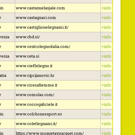
in
www.castanuelasjale.com
+info
y
www.castagnari.com
+info
y
www.castiglionelegnami.it/
+info
venia
www.cbd.si/
+info
y
www.centrolegnoitalia.com/
+info
venia
www.ceta.si
+info
y
www.cieffelegno.it
+info
atia
www.ciprijanovic.hr
+info
y
www.ciresafiemme.it
+info
y
www.comolas.com/
+info
y
www.coccogabriele.it
+info
in
www.colchonessport.es
+info
y
www.coletlegnami.it/
+info
in
https://www.moquetayparquet.com/
+info