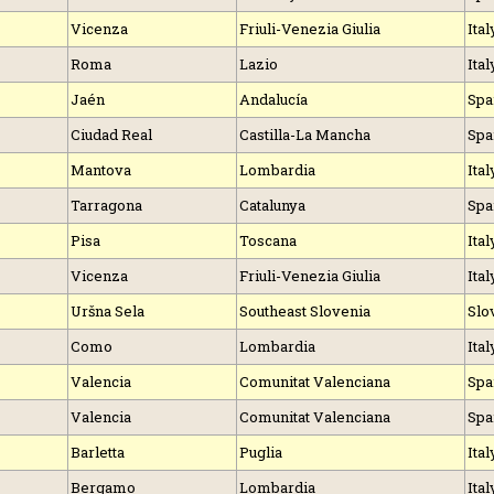
Vicenza
Friuli-Venezia Giulia
Ital
Roma
Lazio
Ital
Jaén
Andalucía
Spa
Ciudad Real
Castilla-La Mancha
Spa
Mantova
Lombardia
Ital
Tarragona
Catalunya
Spa
Pisa
Toscana
Ital
Vicenza
Friuli-Venezia Giulia
Ital
Uršna Sela
Southeast Slovenia
Slo
Como
Lombardia
Ital
Valencia
Comunitat Valenciana
Spa
Valencia
Comunitat Valenciana
Spa
Barletta
Puglia
Ital
Bergamo
Lombardia
Ital