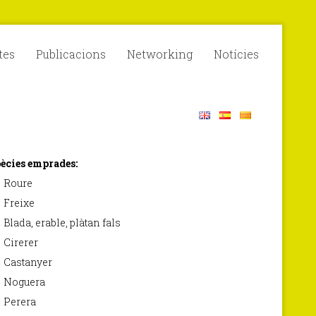
tes
Publicacions
Networking
Notícies
ècies emprades:
Roure
Freixe
Blada, erable, plàtan fals
Cirerer
Castanyer
Noguera
Perera