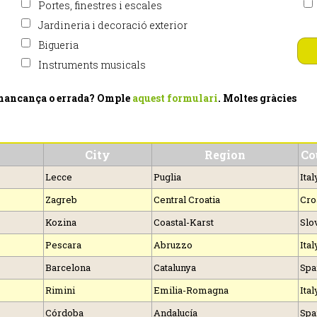
Portes, finestres i escales
Jardineria i decoració exterior
Bigueria
Instruments musicals
 mancança o errada? Omple
aquest formulari
. Moltes gràcies
City
Region
Co
Lecce
Puglia
Ital
Zagreb
Central Croatia
Cro
Kozina
Coastal-Karst
Slo
Pescara
Abruzzo
Ital
Barcelona
Catalunya
Spa
Rimini
Emilia-Romagna
Ital
Córdoba
Andalucía
Spa