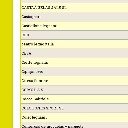
CASTAÃ‘UELAS JALE SL
Castagnari
Castiglione legnami
CBD
centro legno italia
CETA
Cieffe legnami
Ciprijanovic
Ciresa fiemme
CO.MO.L.A.S
Cocco Gabriele
COLCHONES SPORT SL
Colet legnami
Comercial de moquetas y parquets