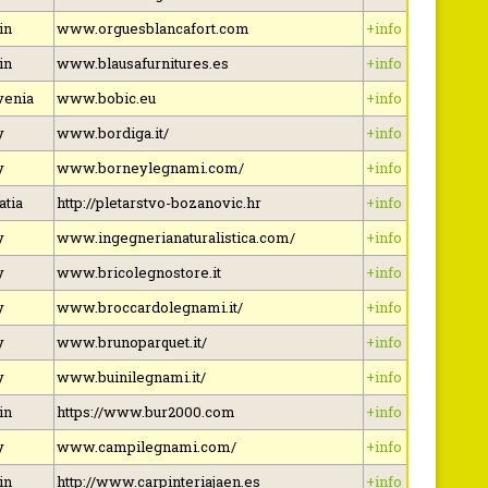
in
www.orguesblancafort.com
+info
in
www.blausafurnitures.es
+info
venia
www.bobic.eu
+info
y
www.bordiga.it/
+info
y
www.borneylegnami.com/
+info
atia
http://pletarstvo-bozanovic.hr
+info
y
www.ingegnerianaturalistica.com/
+info
y
www.bricolegnostore.it
+info
y
www.broccardolegnami.it/
+info
y
www.brunoparquet.it/
+info
y
www.buinilegnami.it/
+info
in
https://www.bur2000.com
+info
y
www.campilegnami.com/
+info
in
http://www.carpinteriajaen.es
+info