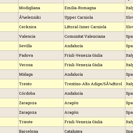
Modigliana
Emilia-Romagna
Ital
Å½elezniki
Upper Carniola
Slo
Cerknica
Littoral-Inner Carniola
Slo
Valencia
Comunitat Valenciana
Spa
Sevilla
Andalucía
Spa
Padova
Friuli-Venezia Giulia
Ital
Verona
Friuli-Venezia Giulia
Ital
Málaga
Andalucía
Spa
Trento
Trentino-Alto Adige/SÃ¼dtirol
Ital
Córdoba
Andalucía
Spa
Zaragoza
Aragón
Spa
Zaragoza
Aragón
Spa
Trieste
Friuli-Venezia Giulia
Ital
Barcelona
Catalunya
Spa