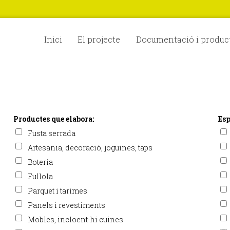
Inici
El projecte
Documentació i produc
Productes que elabora:
Esp
Fusta serrada
Artesania, decoració, joguines, taps
Boteria
Fullola
Parquet i tarimes
Panels i revestiments
Mobles, incloent-hi cuines