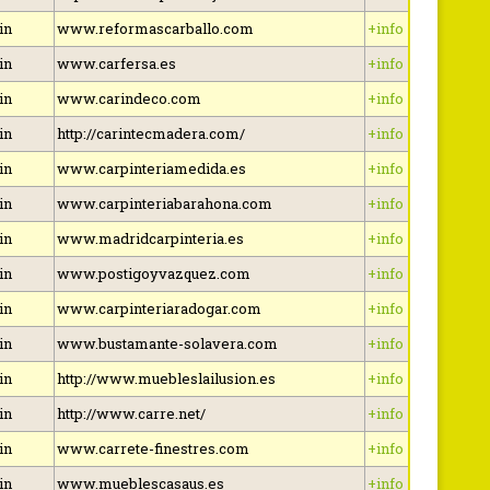
in
www.reformascarballo.com
+info
in
www.carfersa.es
+info
in
www.carindeco.com
+info
in
http://carintecmadera.com/
+info
in
www.carpinteriamedida.es
+info
in
www.carpinteriabarahona.com
+info
in
www.madridcarpinteria.es
+info
in
www.postigoyvazquez.com
+info
in
www.carpinteriaradogar.com
+info
in
www.bustamante-solavera.com
+info
in
http://www.muebleslailusion.es
+info
in
http://www.carre.net/
+info
in
www.carrete-finestres.com
+info
in
www.mueblescasaus.es
+info