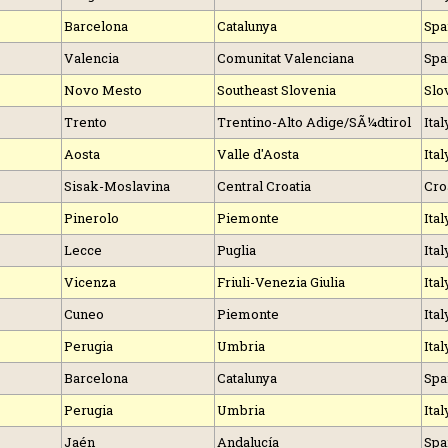
Barcelona
Catalunya
Spa
Valencia
Comunitat Valenciana
Spa
Novo Mesto
Southeast Slovenia
Slo
Trento
Trentino-Alto Adige/SÃ¼dtirol
Ital
Aosta
Valle d'Aosta
Ital
Sisak-Moslavina
Central Croatia
Cro
Pinerolo
Piemonte
Ital
Lecce
Puglia
Ital
Vicenza
Friuli-Venezia Giulia
Ital
Cuneo
Piemonte
Ital
Perugia
Umbria
Ital
Barcelona
Catalunya
Spa
Perugia
Umbria
Ital
Jaén
Andalucía
Spa