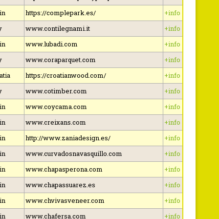
in
https://complepark.es/
+info
y
www.contilegnami.it
+info
in
www.lubadi.com
+info
y
www.coraparquet.com
+info
atia
https://croatianwood.com/
+info
y
www.cotimber.com
+info
in
www.coycama.com
+info
in
www.creixans.com
+info
in
http://www.zaniadesign.es/
+info
in
www.curvadosnavasquillo.com
+info
in
www.chapasperona.com
+info
in
www.chapassuarez.es
+info
in
www.chvivasveneer.com
+info
in
www.chafersa.com
+info