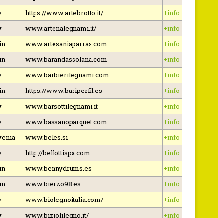
y
https://www.artebrotto.it/
+info
y
www.artenalegnami.it/
+info
in
www.artesaniaparras.com
+info
in
www.barandassolana.com
+info
y
www.barbierilegnami.com
+info
in
https://www.bariperfil.es
+info
y
www.barsottilegnami.it
+info
y
www.bassanoparquet.com
+info
venia
www.beles.si
+info
y
http://bellottispa.com
+info
in
www.bennydrums.es
+info
in
www.bierzo98.es
+info
y
www.biolegnoitalia.com/
+info
y
www.biziolilegno.it/
+info