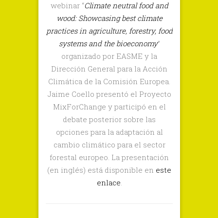
webinar “
Climate neutral food and
webinar
wood: Showcasing best climate
de
practices in agriculture, forestry, food
la
systems and the bioeconomy
”
Comisión
organizado por EASME y la
Europea:
Dirección General para la Acción
“Climate
Climática de la Comisión Europea.
neutral
Jaime Coello presentó el Proyecto
food
MixForChange y participó en el
and
wood”
debate posterior sobre las
opciones para la adaptación al
cambio climático para el sector
forestal europeo. La presentación
(en inglés) está disponible en
este
enlace
.