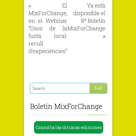
«
El
Ya está
MixForChange,
disponible el
en el Webinar
8º Boletín
“Usos de la
MixForChange
fusta local:
»
recull
d’experiències”
Boletín MixForChange
Consulta las últimas ediciones