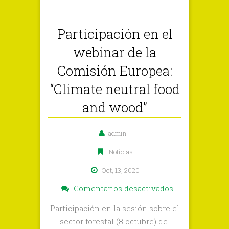
Participación en el
webinar de la
Comisión Europea:
“Climate neutral food
and wood”
admin
Notícias
Oct, 13, 2020
en
Comentarios desactivados
Participación
Participación en la sesión sobre el
en
sector forestal (8 octubre) del
el