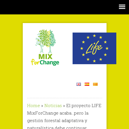
Home
»
Notícias
»
El proyecto LIFE
MixForChange acaba…pero la
gestión forestal adaptativa y
naturalística debe continuar