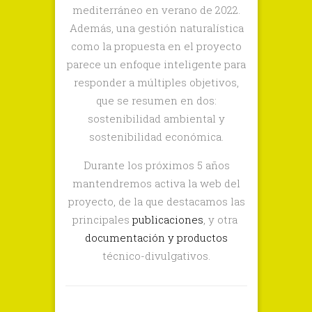
mediterráneo en verano de 2022.
Además, una gestión naturalística
como la propuesta en el proyecto
parece un enfoque inteligente para
responder a múltiples objetivos,
que se resumen en dos:
sostenibilidad ambiental y
sostenibilidad económica.
Durante los próximos 5 años
mantendremos activa la web del
proyecto, de la que destacamos las
principales
publicaciones
, y otra
doc
u
mentación y productos
técnico-divulgativos.