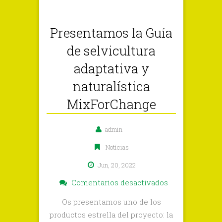
Presentamos la Guía
de selvicultura
adaptativa y
naturalística
MixForChange
admin
Notícias
Jun, 20, 2022
en
Comentarios desactivados
Presentamos
Os presentamos uno de los
la
productos estrella del proyecto: la
Guía