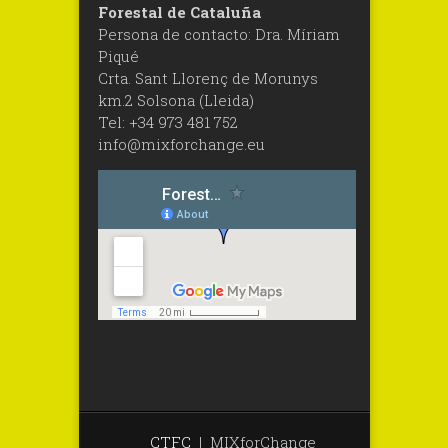
Forestal de Cataluña
Persona de contacto: Dra. Míriam
Piqué
Crta. Sant Llorenç de Morunys
km.2 Solsona (Lleida)
Tel: +34 973 481 752
info@mixforchange.eu
CTFC
|
MIXforChange