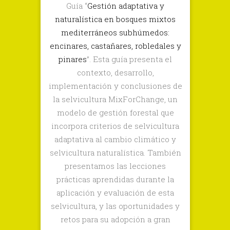
Guía “
Gestión adaptativa y
de
naturalística en bosques mixtos
selvicultura
mediterráneos subhúmedos:
adaptativa
encinares, castañares, robledales y
y
pinares
”. Esta guía presenta el
naturalística
contexto, desarrollo,
MixForChang
implementación y conclusiones de
la selvicultura MixForChange, un
modelo de gestión forestal que
incorpora criterios de selvicultura
adaptativa al cambio climático y
selvicultura naturalística. También
presentamos las lecciones
prácticas aprendidas durante la
aplicación y evaluación de esta
selvicultura, y las oportunidades y
retos para su adopción a gran