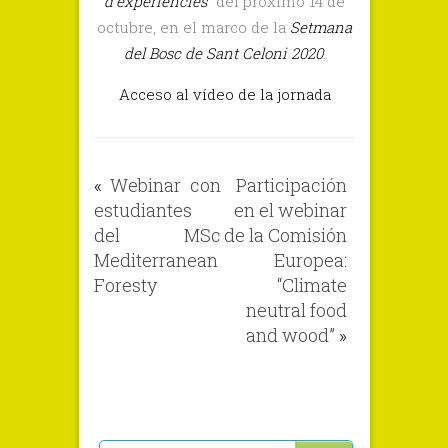
d’experiències
” del próximo 14 de
el
octubre, en el marco de la
Setmana
Webinar
del Bosc de Sant Celoni 2020
.
“Usos
de
Acceso al vídeo de la jornada
la
fusta
local:
«
Webinar con
Participación
recull
estudiantes
en el webinar
d’experiències
del MSc
de la Comisión
Mediterranean
Europea:
Foresty
“Climate
neutral food
and wood”
»