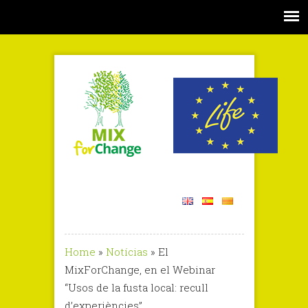
Home
»
Notícias
»
El
MixForChange, en el Webinar
“Usos de la fusta local: recull
d’experiències”