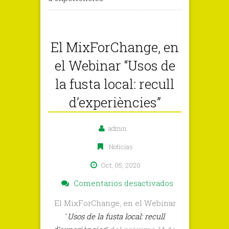
El MixForChange, en
el Webinar “Usos de
la fusta local: recull
d’experiències”
admin
Notícias
Oct, 05, 2020
en
Comentarios desactivados
El
El MixForChange, en el Webinar
MixForChange
“
Usos de la fusta local: recull
en