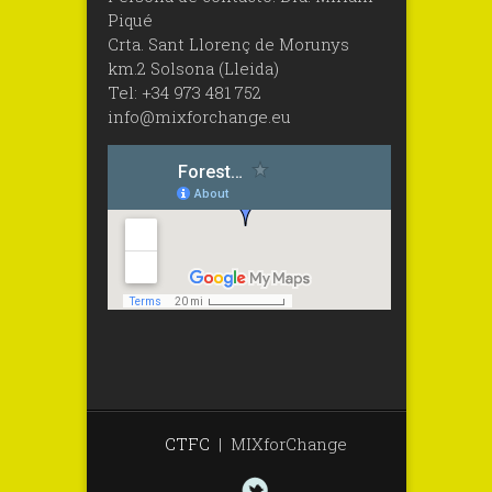
Piqué
Crta. Sant Llorenç de Morunys
km.2 Solsona (Lleida)
Tel: +34 973 481 752
info@mixforchange.eu
CTFC
|
MIXforChange