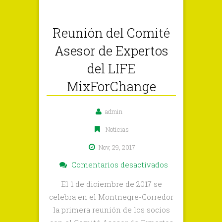
Reunión del Comité
Asesor de Expertos
del LIFE
MixForChange
admin
Notícias
Nov, 29, 2017
en
Comentarios desactivados
Reunión
El 1 de diciembre de 2017 se
del
celebra en el Montnegre-Corredor
Comité
la primera reunión de los socios
Asesor