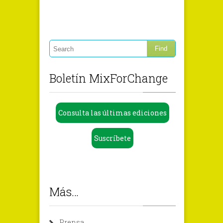
Boletín MixForChange
Consulta las últimas ediciones
Suscríbete
Más…
Prensa