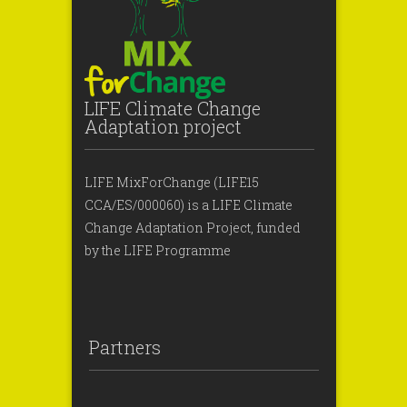
LIFE Climate Change
Adaptation project
LIFE MixForChange (LIFE15
CCA/ES/000060) is a LIFE Climate
Change Adaptation Project, funded
by the LIFE Programme
Partners