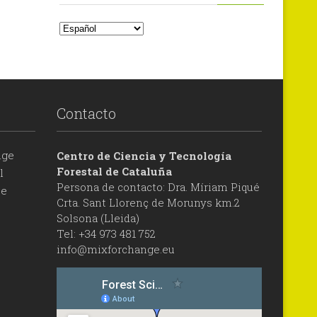
Contacto
nge
Centro de Ciencia y Tecnología
Forestal de Cataluña
l
Persona de contacto: Dra. Míriam Piqué
be
Crta. Sant Llorenç de Morunys km.2
Solsona (Lleida)
Tel: +34 973 481 752
info@mixforchange.eu