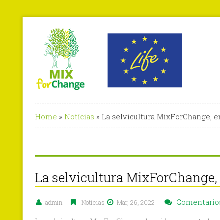
Home
»
Notícias
»
La selvicultura MixForChange, en
La selvicultura MixForChange, 
Comentarios
admin
Notícias
Mar, 26, 2022