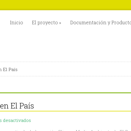
Inicio
El proyecto
»
Documentación y Product
 El País
en El País
en
 desactivados
La