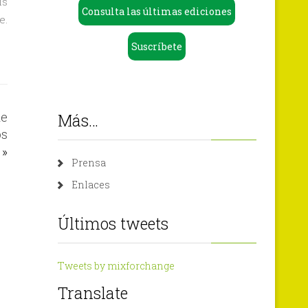
ís
Consulta las últimas ediciones
e.
Suscríbete
de
Más…
os
»
Prensa
Enlaces
Últimos tweets
Tweets by mixforchange
Translate