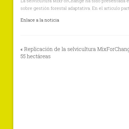
La selvicultura MixForChange ha sido presentada e
sobre gestión forestal adaptativa. En el articulo p
Enlace a la noticia
«
Replicación de la selvicultura MixForChan
55 hectáreas