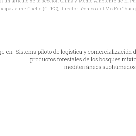
n un articulo de la sección Clima y Medio Ambiente de El Pa
selvicultura
articipa Jaime Coello (CTFC), director técnico del MixForChang
MixForChange,
en
El
País
ge en
Sistema piloto de logística y comercialización 
productos forestales de los bosques mixt
mediterráneos subhúmedos