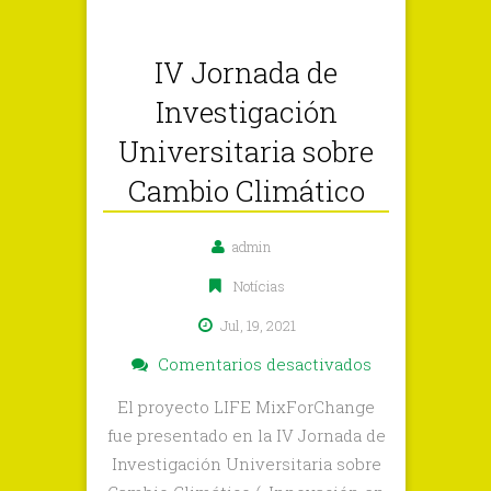
IV Jornada de
Investigación
Universitaria sobre
Cambio Climático
admin
Notícias
Jul, 19, 2021
en
Comentarios desactivados
IV
El proyecto LIFE MixForChange
Jornada
fue presentado en la IV Jornada de
de
Investigación Universitaria sobre
Investigación