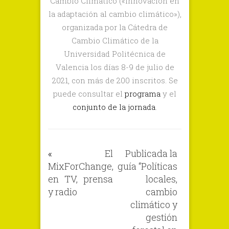
Cambio Climático («Innovación en
Universitaria
la adaptación al cambio climático»),
sobre
organizada por la Cátedra de
Cambio
Cambio Climático de la
Climático
Universidad Politécnica de
Valencia los días 8-9 de julio de
2021, con más de 200 inscritos. Se
puede consultar el
programa
y el
conjunto de la jornada
.
«
El
Publicada la
MixForChange,
guía “Políticas
en TV, prensa
locales,
y radio
cambio
climático y
gestión