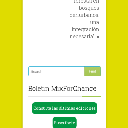
forestal en
bosques
periurbanos:
una
integración
necesaria”.
»
Boletín MixForChange
Consulta las últimas ediciones
Suscríbete