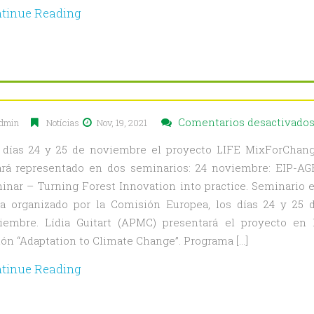
tinue Reading
Comentarios desactivado
dmin
Notícias
Nov, 19, 2021
 días 24 y 25 de noviembre el proyecto LIFE MixForChan
ará representado en dos seminarios: 24 noviembre: EIP-AG
inar – Turning Forest Innovation into practice. Seminario 
ea organizado por la Comisión Europea, los días 24 y 25 
iembre. Lídia Guitart (APMC) presentará el proyecto en 
ión “Adaptation to Climate Change”. Programa […]
tinue Reading