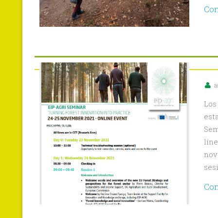
Con
a
Los
est
Sem
lín
nov
ses
Con