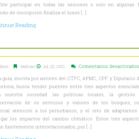
ible participar en todas las sesiones o solo en algunas. 
odo de inscripción finaliza el lunes […]
ecialización
tinue Reading
tión
stal
ralística
tión
Comentarios desactivados
dmin
Notícias
Jul, 22, 2021
ques
a guía, escrita por autores del CTFC, APMC, CPF y Diputació 
tos
celona, busca tender puentes entre tres aspectos esencial
a
a nuestra sociedad: las políticas locales, la gestión
servación de os servicios y valores de los bosques, c
ptación
ecial atención a los periurbanos, y el reto de adaptarnos
igar los impactos del cambio climático. Estos tres aspect
bio
n fuertemente interrelacionados, por […]
mático