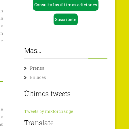
Consulta las últimas ediciones
ón
ha
Suscríbete
na
un
 e
Más…
Prensa
Enlaces
Últimos tweets
en
Informe
de
Tweets by mixforchange
con
la
las
Translate
as
conclusiones