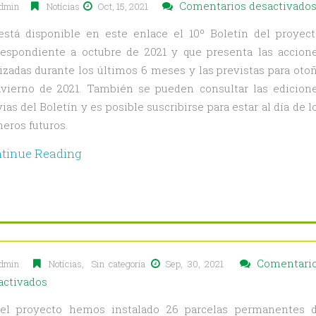
Comentarios desactivado
dmin
Notícias
Oct, 15, 2021
está disponible en este enlace el 10º Boletín del proyect
respondiente a octubre de 2021 y que presenta las accion
lizadas durante los últimos 6 meses y las previstas para oto
nvierno de 2021. También se pueden consultar las edicion
ias del Boletín y es posible suscribirse para estar al día de l
eros futuros.
tinue Reading
Comentari
dmin
Notícias
,
Sin categoría
Sep, 30, 2021
en
activados
Informe
el proyecto hemos instalado 26 parcelas permanentes 