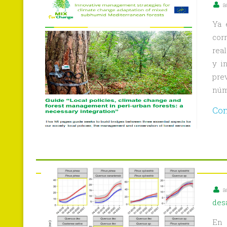
a
Ya 
cor
rea
y i
prev
núm
Con
a
des
En 