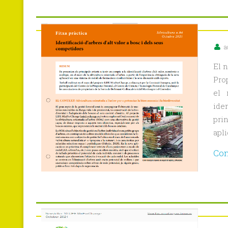
a
El n
Pro
el 
ide
pri
apli
Con