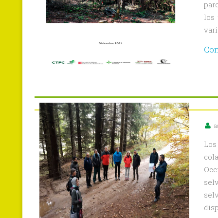
par
los
vari
Con
a
Los
col
Occ
sel
selv
dis