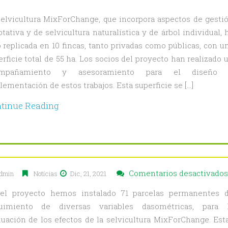
licación
selvicultura MixForChange, que incorpora aspectos de gesti
tativa y de selvicultura naturalística y de árbol individual, 
o replicada en 10 fincas, tanto privadas como públicas, con u
vicultura
rficie total de 55 ha. Los socios del proyecto han realizado 
ForChange
ompañamiento y asesoramiento para el diseño
ementación de estos trabajos. Esta superficie se […]
táreas
tinue Reading
Comentarios desactivados
dmin
Notícias
Dic, 21, 2021
el proyecto hemos instalado 71 parcelas permanentes 
uimiento de diversas variables dasométricas, para 
luación de los efectos de la selvicultura MixForChange. Est