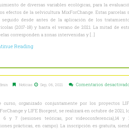
con
uimiento de diversas variables ecológicas, para la evaluaci
las
los efectos de la selvicultura MixForChange. Estas parcelas 
conclusiones
 seguido desde antes de la aplicación de los tratamient
del
vícolas (2017-18) y hasta el verano de 2021. La mitad de est
seguimiento
celas corresponden a zonas intervenidas y […]
ecológico
de
tinue Reading
la
selvicultura
MixForChange
Comentarios desactivad
dmin
Notícias
Sep, 06, 2021
erta
e curso, organizado conjuntamente por los proyectos LI
ForChange y LIFE Biorgest, se realizará en octubre de 2021, l
cripción
s 6 y 7 (sesiones teóricas, por videoconferencia),14 y 
siones prácticas, en campo). La inscripción es gratuita, sien
so